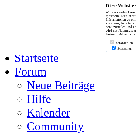
Diese Website
Wir verwenden Cooki
Hilfe
speichern. Dies ist e
Informationen zu erm
speichern, Inhalte zu
bereitzustellen und u
wird das Nutzungsver
Partnern, Advertising
Angemeldet bleiben?
Erforderlich
Statistiken
Startseite
Forum
Neue Beiträge
Hilfe
Kalender
Community