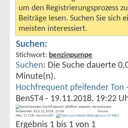
um den Registrierungsprozess zu 
Beiträge lesen. Suchen Sie sich 
meisten interessiert.
Suchen:
Stichwort:
benzinpumpe
Suchen
:
Die Suche dauerte
0,
Minute(n).
Hochfrequent pfeifender Ton -
BenST4
- 19.11.2018, 19:22 U
Antworten: 6
13.12.2018,
15:04
Forum:
Hits: 11.718
von
Domi87
Focus ST MK2
Ergebnis 1 bis 1 von 1