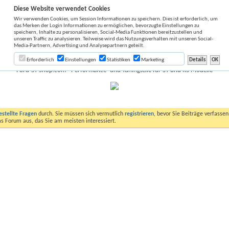
Diese Website verwendet Cookies
Wir verwenden Cookies, um Session Informationen zu speichern. Dies ist erforderlich, um
das Merken der Login Informationen zu ermöglichen, bevorzugte Einstellungen zu
speichern, Inhalte zu personalisieren, Social-Media Funktionen bereitzustellen und
unseren Traffic zu analysieren. Teilweise wird das Nutzungsverhalten mit unseren Social-
Media-Partnern, Advertising und Analysepartnern geteilt.
Erforderlich
Einstellungen
Statistiken
Marketing
Ford-ST-Shop.com - Performance- und Tuningteile für ST und RS Modelle
estellte Fragen
durch. Sie müssen sich vermutlich
registrieren
, bevor Sie Beiträge verfasse
das Forum aus, das Sie am meisten interessiert.