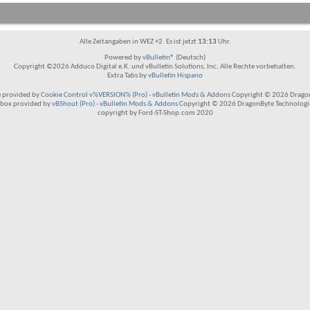
Alle Zeitangaben in WEZ +2. Es ist jetzt
13:13
Uhr.
Powered by
vBulletin®
(Deutsch)
Copyright ©2026 Adduco Digital e.K. und vBulletin Solutions, Inc. Alle Rechte vorbehalten.
Extra Tabs by
vBulletin Hispano
 provided by
Cookie Control v%VERSION% (Pro)
-
vBulletin Mods & Addons
Copyright © 2026 Dragon
box provided by
vBShout (Pro)
-
vBulletin Mods & Addons
Copyright © 2026 DragonByte Technologie
copyright by Ford-ST-Shop.com 2020