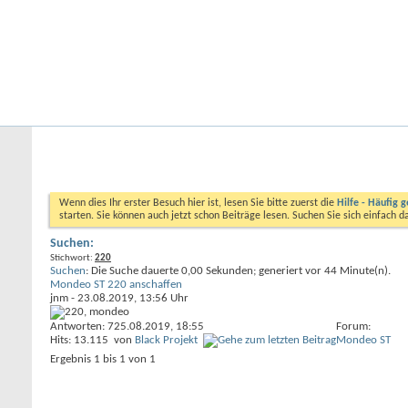
Startseite
Forum
Kalender
Ford-ST-Shop.com
Neue Beiträge
Hilfe
Kalender
Community
Aktionen
Nützliche Links
Foren durchsuchen
Wenn dies Ihr erster Besuch hier ist, lesen Sie bitte zuerst die
Hilfe - Häufig g
starten. Sie können auch jetzt schon Beiträge lesen. Suchen Sie sich einfach 
Suchen:
Stichwort:
220
Suchen
:
Die Suche dauerte
0,00
Sekunden; generiert vor 44 Minute(n).
Mondeo ST 220 anschaffen
jnm
- 23.08.2019, 13:56 Uhr
Antworten: 7
25.08.2019,
18:55
Forum:
Hits: 13.115
von
Black Projekt
Mondeo ST
Ergebnis 1 bis 1 von 1