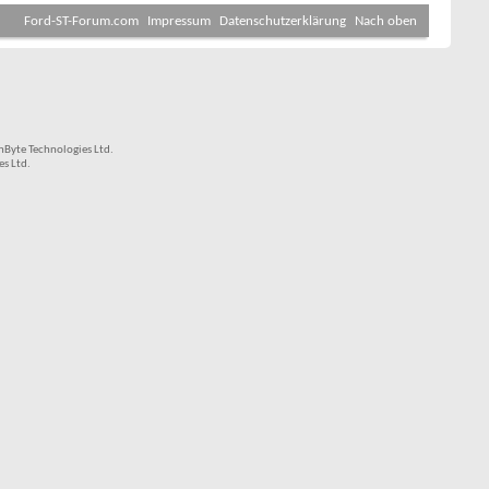
Ford-ST-Forum.com
Impressum
Datenschutzerklärung
Nach oben
Byte Technologies Ltd.
s Ltd.