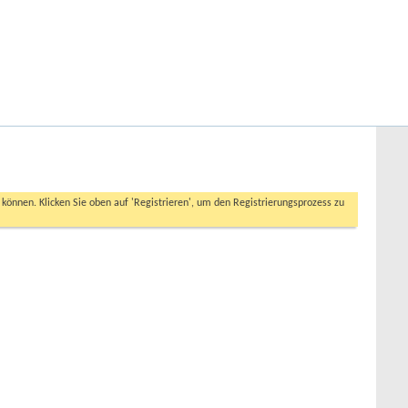
Hilfe
Angemeldet bleiben?
Erweiterte Suche
n können. Klicken Sie oben auf 'Registrieren', um den Registrierungsprozess zu