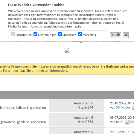
Diese Website verwendet Cookies
Wir verwenden Cookies, um Session Informationen zu speichern. Dies ist erforderlich, um
das Merken der Login Informationen zu ermöglichen, bevorzugte Einstellungen zu
speichern, Inhalte zu personalisieren, Social-Media Funktionen bereitzustellen und
unseren Traffic zu analysieren. Teilweise wird das Nutzungsverhalten mit unseren Social-
Media-Partnern, Advertising und Analysepartnern geteilt.
Erforderlich
Einstellungen
Statistiken
Marketing
Ford-ST-Shop.com - Performance- und Tuningteile für ST und RS Modelle
estellte Fragen
durch. Sie müssen sich vermutlich
registrieren
, bevor Sie Beiträge verfasse
das Forum aus, das Sie am meisten interessiert.
Antworten: 5
25.10.2022,
07:
Hits: 6.244
von
ST-Macke
Antworten: 5
05.07.2016,
20:
Hits: 7.684
von
netic
Antworten: 5
25.05.2013,
11: