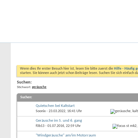
Startseite
Forum
Kalender
Ford-ST-Shop.com
Neue Beiträge
Hilfe
Kalender
Community
Aktionen
Nützliche Links
Foren durchsuchen
Wenn dies Ihr erster Besuch hier ist, lesen Sie bitte zuerst die
Hilfe - Häufig g
starten. Sie können auch jetzt schon Beiträge lesen. Suchen Sie sich einfach 
Suchen:
Stichwort:
geräusche
Suchen
:
Quietschen bei Kaltstart
Soonix
- 23.03.2022, 16:41 Uhr
Geräusche im 5. und 6. gang
f0b13
- 01.07.2016, 22:59 Uhr
"Windgeräusche" am/im Motorraum