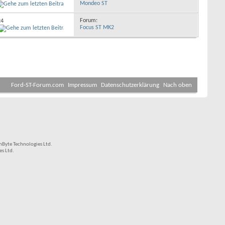
Mondeo ST
Forum:
24
Focus ST MK2
Ford-ST-Forum.com
Impressum
Datenschutzerklärung
Nach oben
Byte Technologies Ltd.
s Ltd.