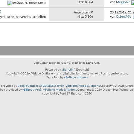
Hits: 8.004
von
Meggy69
)
Antworten: 0
23.12.2012,
21:
Hits: 3.906
von
Osten@St
Alle Zeitangaben in WEZ +2. Es ist jetzt
12:48
Uhr.
Powered by
vBulletin®
(Deutsch)
Copyright ©2026 Adduco Digital e.K. und vBulletin Solutions, Inc. Alle Rechte vorbehalten.
Extra Tabs by
vBulletin Hispano
 provided by
Cookie Control v%VERSION% (Pro)
-
vBulletin Mods & Addons
Copyright © 2026 Dragon
box provided by
vBShout (Pro)
-
vBulletin Mods & Addons
Copyright © 2026 DragonByte Technologie
copyright by Ford-ST-Shop.com 2020