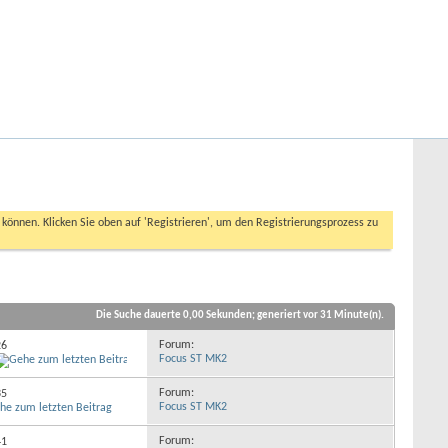
Hilfe
Angemeldet bleiben?
Erweiterte Suche
n können. Klicken Sie oben auf 'Registrieren', um den Registrierungsprozess zu
Die Suche dauerte
0,00
Sekunden; generiert vor 31 Minute(n).
Forum:
26
Focus ST MK2
Forum:
35
Focus ST MK2
Forum:
41