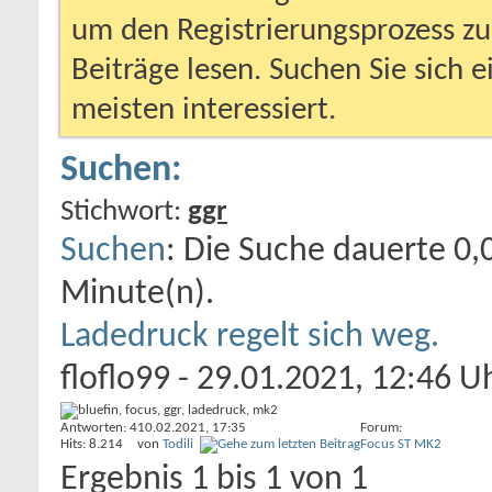
um den Registrierungsprozess zu 
Beiträge lesen. Suchen Sie sich 
meisten interessiert.
Suchen:
Stichwort:
ggr
Suchen
:
Die Suche dauerte
0,
Minute(n).
Ladedruck regelt sich weg.
floflo99
- 29.01.2021, 12:46 U
Antworten: 4
10.02.2021,
17:35
Forum:
Hits: 8.214
von
Todili
Focus ST MK2
Ergebnis 1 bis 1 von 1