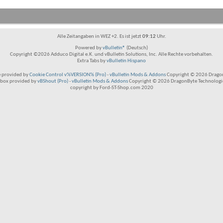
Alle Zeitangaben in WEZ +2. Es ist jetzt
09:12
Uhr.
Powered by
vBulletin®
(Deutsch)
Copyright ©2026 Adduco Digital e.K. und vBulletin Solutions, Inc. Alle Rechte vorbehalten.
Extra Tabs by
vBulletin Hispano
 provided by
Cookie Control v%VERSION% (Pro)
-
vBulletin Mods & Addons
Copyright © 2026 Dragon
box provided by
vBShout (Pro)
-
vBulletin Mods & Addons
Copyright © 2026 DragonByte Technologie
copyright by Ford-ST-Shop.com 2020