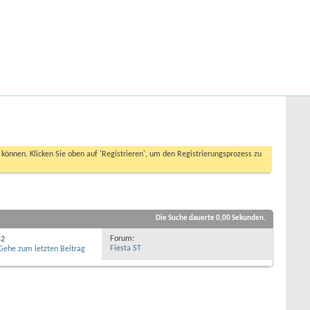
Hilfe
Angemeldet bleiben?
Erweiterte Suche
n können. Klicken Sie oben auf 'Registrieren', um den Registrierungsprozess zu
Die Suche dauerte
0,00
Sekunden.
Forum:
42
Fiesta ST