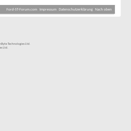
Ford-ST-Forum.com
Impressum
Datenschutzerklärung
Nach oben
Byte Technologies Ltd.
s Ltd.