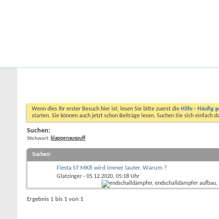
Startseite
Forum
Kalender
Ford-ST-Shop.com
Neue Beiträge
Hilfe
Kalender
Community
Aktionen
Nützliche Links
Foren durchsuchen
Wenn dies Ihr erster Besuch hier ist, lesen Sie bitte zuerst die
Hilfe - Häufig g
starten. Sie können auch jetzt schon Beiträge lesen. Suchen Sie sich einfach 
Suchen:
Stichwort:
klappenauspuff
Suchen
:
Fiesta ST MK8 wird immer lauter. Warum ?
Glatzinger
- 05.12.2020, 05:18 Uhr
Ergebnis 1 bis 1 von 1