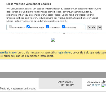
Diese Website verwendet Cookies
Wir verwenden Cookies, um Session Informationen zu speichern. Dies ist erforderlich, um
das Merken der Login Informationen zu ermöglichen, bevorzugte Einstellungen zu
speichern, Inhalte zu personalisieren, Social-Media Funktionen bereitzustellen und
unseren Traffic zu analysieren. Teilweise wird das Nutzungsverhalten mit unseren Social-
Media-Partnern, Advertising und Analysepartnern geteilt.
Erforderlich
Einstellungen
Statistiken
Marketing
Ford-ST-Shop.com - Performance- und Tuningteile für ST und RS Modelle
estellte Fragen
durch. Sie müssen sich vermutlich
registrieren
, bevor Sie Beiträge verfasse
das Forum aus, das Sie am meisten interessiert.
Antworten: 3
10.02.2021,
18:
Hits: 10.419
von
st dave