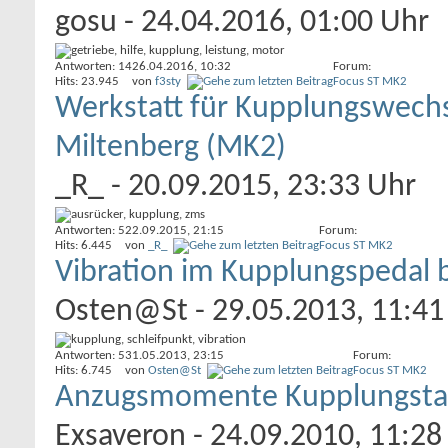
gosu
- 24.04.2016, 01:00 Uhr
Antworten: 14
26.04.2016,
10:32
Forum:
Hits: 23.945
von
f3sty
Focus ST MK2
Werkstatt für Kupplungswech
Miltenberg (MK2)
_R_
- 20.09.2015, 23:33 Uhr
Antworten: 5
22.09.2015,
21:15
Forum:
Hits: 6.445
von
_R_
Focus ST MK2
Vibration im Kupplungspedal 
Osten@St
- 29.05.2013, 11:41
Antworten: 5
31.05.2013,
23:15
Forum:
Hits: 6.745
von
Osten@St
Focus ST MK2
Anzugsmomente Kupplungsta
Exsaveron
- 24.09.2010, 11:28