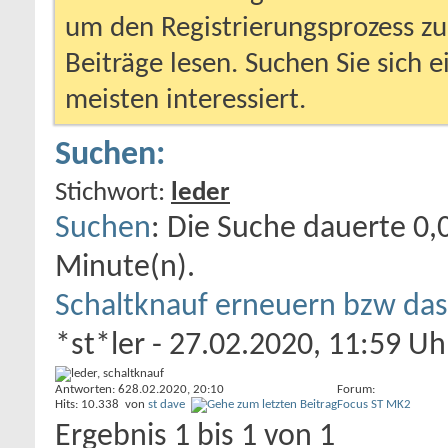
um den Registrierungsprozess zu 
Beiträge lesen. Suchen Sie sich 
meisten interessiert.
Suchen:
Stichwort:
leder
Suchen
:
Die Suche dauerte
0,
Minute(n).
Schaltknauf erneuern bzw das
*st*ler
- 27.02.2020, 11:59 Uh
Antworten: 6
28.02.2020,
20:10
Forum:
Hits: 10.338
von
st dave
Focus ST MK2
Ergebnis 1 bis 1 von 1