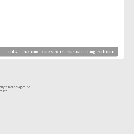
Ford-ST-Forum.com
Impressum
Datenschutzerklärung
Nach oben
Byte Technologies Ltd.
s Ltd.