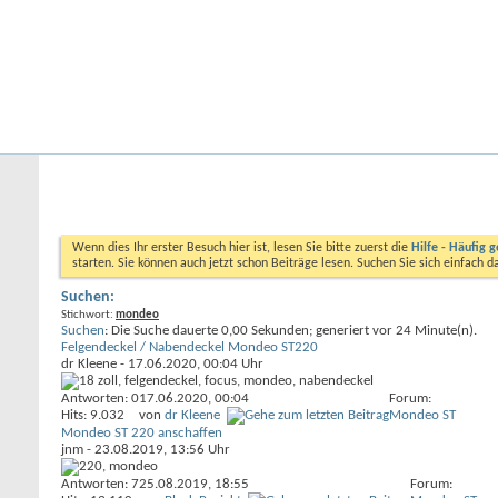
Startseite
Forum
Kalender
Ford-ST-Shop.com
Neue Beiträge
Hilfe
Kalender
Community
Aktionen
Nützliche Links
Foren durchsuchen
Wenn dies Ihr erster Besuch hier ist, lesen Sie bitte zuerst die
Hilfe - Häufig g
starten. Sie können auch jetzt schon Beiträge lesen. Suchen Sie sich einfach 
Suchen:
Stichwort:
mondeo
Suchen
:
Die Suche dauerte
0,00
Sekunden; generiert vor 24 Minute(n).
Felgendeckel / Nabendeckel Mondeo ST220
dr Kleene
- 17.06.2020, 00:04 Uhr
Antworten: 0
17.06.2020,
00:04
Forum:
Hits: 9.032
von
dr Kleene
Mondeo ST
Mondeo ST 220 anschaffen
jnm
- 23.08.2019, 13:56 Uhr
Antworten: 7
25.08.2019,
18:55
Forum: