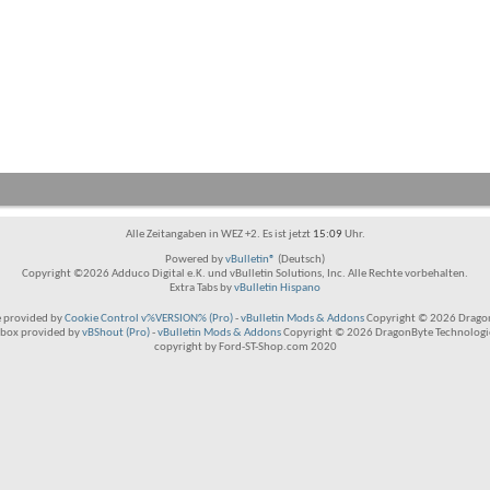
Alle Zeitangaben in WEZ +2. Es ist jetzt
15:09
Uhr.
Powered by
vBulletin®
(Deutsch)
Copyright ©2026 Adduco Digital e.K. und vBulletin Solutions, Inc. Alle Rechte vorbehalten.
Extra Tabs by
vBulletin Hispano
 provided by
Cookie Control v%VERSION% (Pro)
-
vBulletin Mods & Addons
Copyright © 2026 Dragon
box provided by
vBShout (Pro)
-
vBulletin Mods & Addons
Copyright © 2026 DragonByte Technologie
copyright by Ford-ST-Shop.com 2020