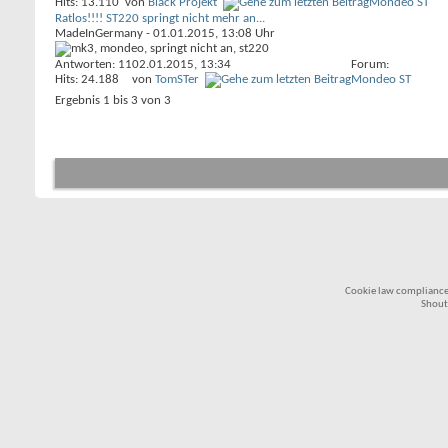
Hits: 13.110
von
Black Projekt
Mondeo ST
Ratlos!!!! ST220 springt nicht mehr an...
MadeInGermany
- 01.01.2015, 13:08 Uhr
Antworten: 11
02.01.2015,
13:34
Forum:
Hits: 24.188
von
TomSTer
Mondeo ST
Ergebnis 1 bis 3 von 3
Cookie law compliance
Shout