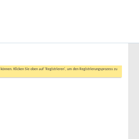
Hilfe
Angemeldet bleiben?
Erweiterte Suche
n können. Klicken Sie oben auf 'Registrieren', um den Registrierungsprozess zu