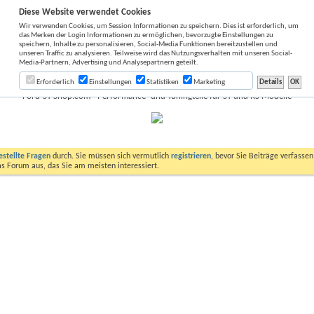
Diese Website verwendet Cookies
Wir verwenden Cookies, um Session Informationen zu speichern. Dies ist erforderlich, um
das Merken der Login Informationen zu ermöglichen, bevorzugte Einstellungen zu
speichern, Inhalte zu personalisieren, Social-Media Funktionen bereitzustellen und
unseren Traffic zu analysieren. Teilweise wird das Nutzungsverhalten mit unseren Social-
Media-Partnern, Advertising und Analysepartnern geteilt.
Erforderlich
Einstellungen
Statistiken
Marketing
Ford-ST-Shop.com - Performance- und Tuningteile für ST und RS Modelle
estellte Fragen
durch. Sie müssen sich vermutlich
registrieren
, bevor Sie Beiträge verfasse
das Forum aus, das Sie am meisten interessiert.