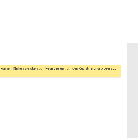
Hilfe
Angemeldet bleiben?
Erweiterte Suche
n können. Klicken Sie oben auf 'Registrieren', um den Registrierungsprozess zu