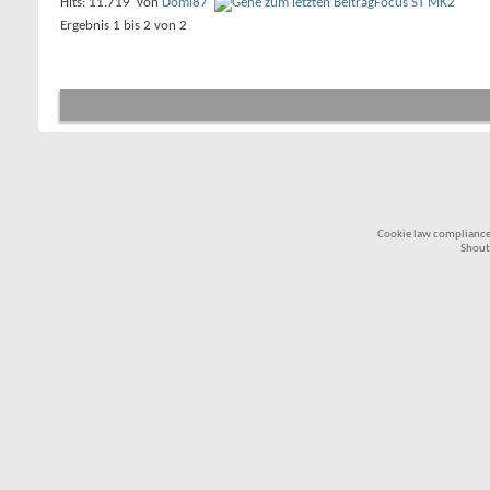
Hits: 11.719
von
Domi87
Focus ST MK2
Ergebnis 1 bis 2 von 2
Cookie law compliance
Shout