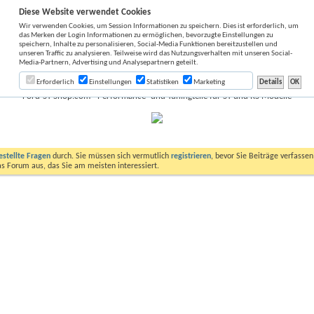
Diese Website verwendet Cookies
Wir verwenden Cookies, um Session Informationen zu speichern. Dies ist erforderlich, um
das Merken der Login Informationen zu ermöglichen, bevorzugte Einstellungen zu
speichern, Inhalte zu personalisieren, Social-Media Funktionen bereitzustellen und
unseren Traffic zu analysieren. Teilweise wird das Nutzungsverhalten mit unseren Social-
Media-Partnern, Advertising und Analysepartnern geteilt.
Erforderlich
Einstellungen
Statistiken
Marketing
Ford-ST-Shop.com - Performance- und Tuningteile für ST und RS Modelle
estellte Fragen
durch. Sie müssen sich vermutlich
registrieren
, bevor Sie Beiträge verfasse
das Forum aus, das Sie am meisten interessiert.