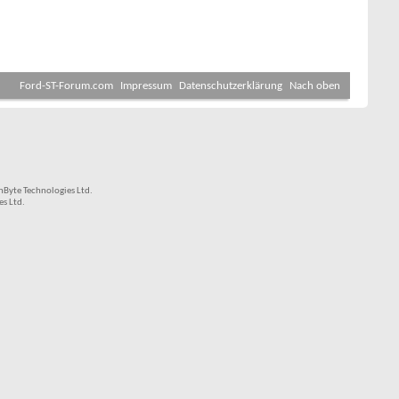
Ford-ST-Forum.com
Impressum
Datenschutzerklärung
Nach oben
Byte Technologies Ltd.
s Ltd.