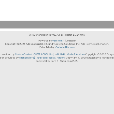
Alle Zeitangaben in WEZ +2. Es ist jetzt
11:24
Uhr.
Powered by
vBulletin®
(Deutsch)
Copyright ©2026 Adduco Digital e.K. und vBulletin Solutions, Inc. Alle Rechte vorbehalten.
Extra Tabs by
vBulletin Hispano
 provided by
Cookie Control v%VERSION% (Pro)
-
vBulletin Mods & Addons
Copyright © 2026 Dragon
box provided by
vBShout (Pro)
-
vBulletin Mods & Addons
Copyright © 2026 DragonByte Technologie
copyright by Ford-ST-Shop.com 2020