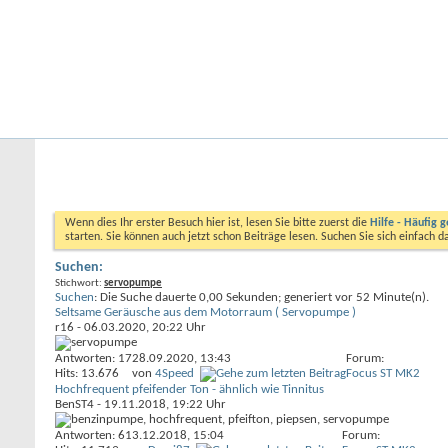
Startseite
Forum
Kalender
Ford-ST-Shop.com
Neue Beiträge
Hilfe
Kalender
Community
Aktionen
Nützliche Links
Foren durchsuchen
Wenn dies Ihr erster Besuch hier ist, lesen Sie bitte zuerst die
Hilfe - Häufig g
starten. Sie können auch jetzt schon Beiträge lesen. Suchen Sie sich einfach 
Suchen:
Stichwort:
servopumpe
Suchen
:
Die Suche dauerte
0,00
Sekunden; generiert vor 52 Minute(n).
Seltsame Geräusche aus dem Motorraum ( Servopumpe )
r16
- 06.03.2020, 20:22 Uhr
Antworten: 17
28.09.2020,
13:43
Forum:
Hits: 13.676
von
4Speed
Focus ST MK2
Hochfrequent pfeifender Ton - ähnlich wie Tinnitus
BenST4
- 19.11.2018, 19:22 Uhr
Antworten: 6
13.12.2018,
15:04
Forum: