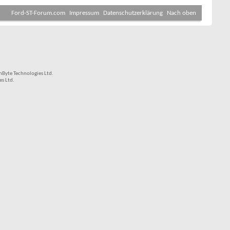
Ford-ST-Forum.com
Impressum
Datenschutzerklärung
Nach oben
Byte Technologies Ltd.
s Ltd.