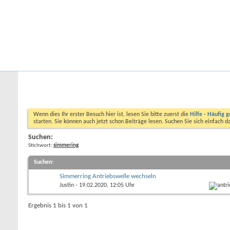
Startseite
Forum
Kalender
Ford-ST-Shop.com
Neue Beiträge
Hilfe
Kalender
Community
Aktionen
Nützliche Links
Foren durchsuchen
Wenn dies Ihr erster Besuch hier ist, lesen Sie bitte zuerst die
Hilfe - Häufig g
starten. Sie können auch jetzt schon Beiträge lesen. Suchen Sie sich einfach 
Suchen:
Stichwort:
simmering
Suchen
:
Simmerring Antriebswelle wechseln
Justin
- 19.02.2020, 12:05 Uhr
Ergebnis 1 bis 1 von 1