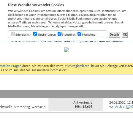
Diese Website verwendet Cookies
Wir verwenden Cookies, um Session Informationen zu speichern. Dies ist erforderlich, um
das Merken der Login Informationen zu ermöglichen, bevorzugte Einstellungen zu
speichern, Inhalte zu personalisieren, Social-Media Funktionen bereitzustellen und
unseren Traffic zu analysieren. Teilweise wird das Nutzungsverhalten mit unseren Social-
Media-Partnern, Advertising und Analysepartnern geteilt.
Erforderlich
Einstellungen
Statistiken
Marketing
Ford-ST-Shop.com - Performance- und Tuningteile für ST und RS Modelle
estellte Fragen
durch. Sie müssen sich vermutlich
registrieren
, bevor Sie Beiträge verfasse
das Forum aus, das Sie am meisten interessiert.
Antworten: 8
24.02.2020,
12:
Hits: 15.696
von
Archie