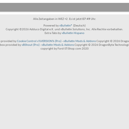
Alle Zeitangaben in WEZ +2. Es ist jetzt
07:49
Uhr.
Powered by
vBulletin®
(Deutsch)
Copyright ©2026 Adduco Digital e.K. und vBulletin Solutions, Inc. Alle Rechte vorbehalten.
Extra Tabs by
vBulletin Hispano
 provided by
Cookie Control v%VERSION% (Pro)
-
vBulletin Mods & Addons
Copyright © 2026 Dragon
box provided by
vBShout (Pro)
-
vBulletin Mods & Addons
Copyright © 2026 DragonByte Technologie
copyright by Ford-ST-Shop.com 2020