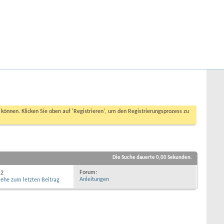
Hilfe
Angemeldet bleiben?
Erweiterte Suche
n können. Klicken Sie oben auf 'Registrieren', um den Registrierungsprozess zu
Die Suche dauerte
0,00
Sekunden.
Forum:
12
Anleitungen