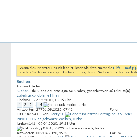
Startseite
Forum
Kalender
Ford-ST-Shop.com
Neue Beiträge
Hilfe
Kalender
Community
Aktionen
Nützliche Links
Foren durchsuchen
Wenn dies Ihr erster Besuch hier ist, lesen Sie bitte zuerst die
Hilfe - Häufig g
starten. Sie können auch jetzt schon Beiträge lesen. Suchen Sie sich einfach 
Suchen:
Stichwort:
turbo
Suchen
:
Die Suche dauerte
0,00
Sekunden; generiert vor 36 Minute(n).
Ladedruckprobleme Hilfe?
FleckyST
- 22.12.2010, 13:06 Uhr
1
2
3
...
14
Antworten: 277
01.09.2025,
07:42
Forum:
Hits: 183.541
von
FleckyST
Focus ST MK2
P0101 , P0299 ,schwarze Wolken, Turbo
junkers141
- 09.04.2020, 19:23 Uhr
Antworten: 0
09.04.2020,
19:23
Forum: