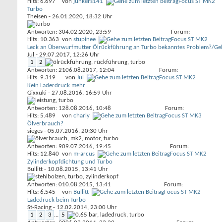
Hits: 6.697
von
junkers141
Focus ST MK2
Turbo
Theisen
- 26.01.2020, 18:32 Uhr
Antworten: 3
04.02.2020,
23:59
Forum:
Hits: 10.363
von
stupinee
Focus ST MK2
Leck an Überwurfmutter Ölrückführung an Turbo bekanntes Problem?/G
Jul
- 29.07.2017, 12:26 Uhr
1
2
Antworten: 21
06.08.2017,
12:04
Forum:
Hits: 9.319
von
Jul
Focus ST MK2
Kein Laderdruck mehr
Gixxuki
- 27.08.2016, 16:59 Uhr
Antworten: 1
28.08.2016,
10:48
Forum:
Hits: 5.489
von
charly
Focus ST MK3
Ölverbrauch?
sieges
- 05.07.2016, 20:30 Uhr
Antworten: 9
09.07.2016,
19:45
Forum:
Hits: 12.840
von
m-arcus
Focus ST MK2
Zylinderkopfdichtung und Turbo
Bullitt
- 10.08.2015, 13:41 Uhr
Antworten: 0
10.08.2015,
13:41
Forum:
Hits: 6.545
von
Bullitt
Focus ST MK2
Ladedruck beim Turbo
St-Racing
- 12.02.2014, 23:00 Uhr
1
2
3
...
5