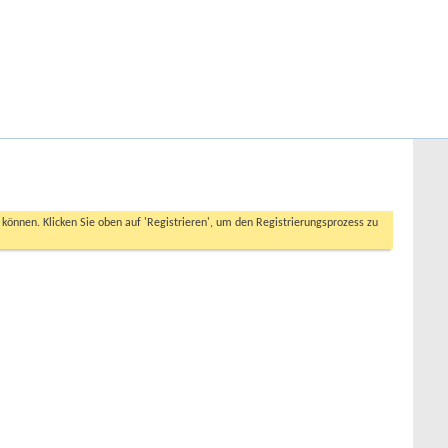
Hilfe
Angemeldet bleiben?
Erweiterte Suche
n können. Klicken Sie oben auf 'Registrieren', um den Registrierungsprozess zu