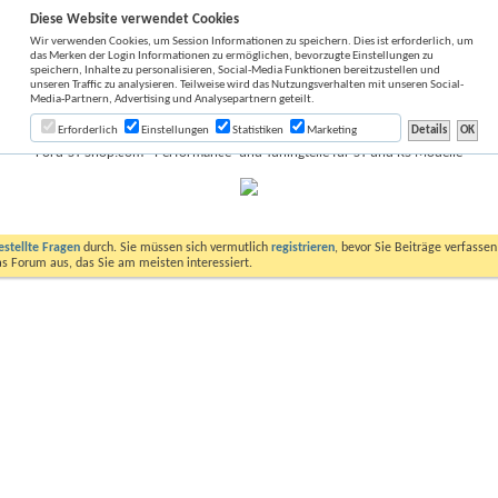
Diese Website verwendet Cookies
Wir verwenden Cookies, um Session Informationen zu speichern. Dies ist erforderlich, um
das Merken der Login Informationen zu ermöglichen, bevorzugte Einstellungen zu
speichern, Inhalte zu personalisieren, Social-Media Funktionen bereitzustellen und
unseren Traffic zu analysieren. Teilweise wird das Nutzungsverhalten mit unseren Social-
Media-Partnern, Advertising und Analysepartnern geteilt.
Erforderlich
Einstellungen
Statistiken
Marketing
Ford-ST-Shop.com - Performance- und Tuningteile für ST und RS Modelle
estellte Fragen
durch. Sie müssen sich vermutlich
registrieren
, bevor Sie Beiträge verfasse
das Forum aus, das Sie am meisten interessiert.