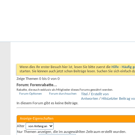
Startseite
Forum
Kalender
Ford-ST-Shop.com
Neue Beiträge
Hilfe
Kalender
Community
Aktionen
Nützliche Links
Forum
Allgemeine Themen
Forenrabatte...
Wenn dies Ihr erster Besuch hier ist, lesen Sie bitte zuerst die
Hilfe - Häufig g
starten. Sie können auch jetzt schon Beiträge lesen. Suchen Sie sich einfach 
Zeige Themen 0 bis 0 von 0
Forum:
Forenrabatte...
Rabatte, die euch exklusiv als Mitglieder dieses Forums gewährt werden.
Forum-Optionen
Forum durchsuchen
Titel
/
Erstellt von
Antworten
/
Hits
Letzter Beitrag v
In diesem Forum gibt es keine Beiträge.
Anzeige-Eigenschaften
Alter
Nur Themen anzeigen, die im ausgewählten Zeitraum erstellt wurden.