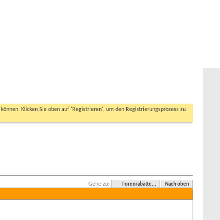
Hilfe
Angemeldet bleiben?
Erweiterte Suche
n können. Klicken Sie oben auf 'Registrieren', um den Registrierungsprozess zu
Gehe zu:
Forenrabatte...
Nach oben