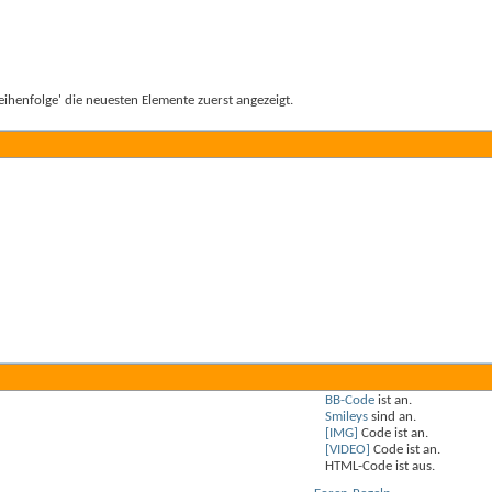
ihenfolge' die neuesten Elemente zuerst angezeigt.
BB-Code
ist
an
.
Smileys
sind
an
.
[IMG]
Code ist
an
.
[VIDEO]
Code ist
an
.
HTML-Code ist
aus
.