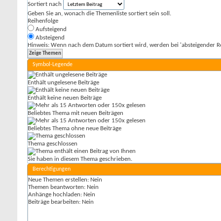
Sortiert nach
Geben Sie an, wonach die Themenliste sortiert sein soll.
Reihenfolge
Aufsteigend
Absteigend
Hinweis: Wenn nach dem Datum sortiert wird, werden bei 'absteigender Re
Symbol-Legende
Enthält ungelesene Beiträge
Enthält keine neuen Beiträge
Beliebtes Thema mit neuen Beiträgen
Beliebtes Thema ohne neue Beiträge
Thema geschlossen
Sie haben in diesem Thema geschrieben.
Berechtigungen
Neue Themen erstellen:
Nein
Themen beantworten:
Nein
Anhänge hochladen:
Nein
Beiträge bearbeiten:
Nein