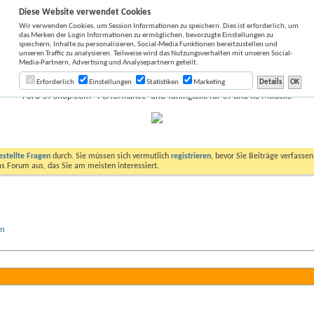
Diese Website verwendet Cookies
Wir verwenden Cookies, um Session Informationen zu speichern. Dies ist erforderlich, um
das Merken der Login Informationen zu ermöglichen, bevorzugte Einstellungen zu
speichern, Inhalte zu personalisieren, Social-Media Funktionen bereitzustellen und
unseren Traffic zu analysieren. Teilweise wird das Nutzungsverhalten mit unseren Social-
Media-Partnern, Advertising und Analysepartnern geteilt.
Erforderlich
Einstellungen
Statistiken
Marketing
Ford-ST-Shop.com - Performance- und Tuningteile für ST und RS Modelle
estellte Fragen
durch. Sie müssen sich vermutlich
registrieren
, bevor Sie Beiträge verfasse
das Forum aus, das Sie am meisten interessiert.
on