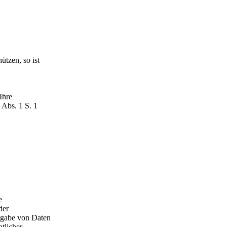
ützen, so ist
Ihre
 Abs. 1 S. 1
e
der
rgabe von Daten
tlicher