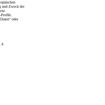
ropäischen
g und Zweck der
iese
Profile.
 Daten“ oder
. 4