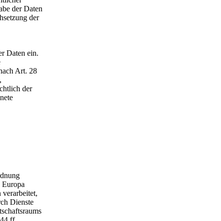
abe der Daten
hsetzung der
r Daten ein.
e
nach Art. 28
,
chtlich der
nete
rdnung
n Europa
verarbeitet,
rch Dienste
tschaftsraums
44 ff.