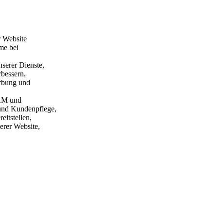
r Website
me bei
serer Dienste,
bessern,
erbung und
PAM und
und Kundenpflege,
eitstellen,
erer Website,