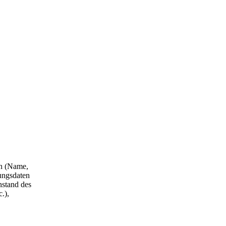
en (Name,
ungsdaten
nstand des
.),