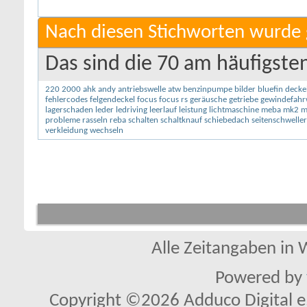
Nach diesen Stichworten wurde 
Das sind die 70 am häufigste
220
2000
ahk
andy
antriebswelle
atw
benzinpumpe
bilder
bluefin
decke
fehlercodes
felgendeckel
focus
focus rs
geräusche
getriebe
gewindefahr
lagerschaden
leder
ledriving
leerlauf
leistung
lichtmaschine
meba
mk2
m
probleme
rasseln
reba
schalten
schaltknauf
schiebedach
seitenschweller
verkleidung
wechseln
Alle Zeitangaben in W
Powered by
Copyright ©2026 Adduco Digital e.K