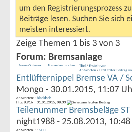
um den Registrierungsprozess zu 
Beiträge lesen. Suchen Sie sich 
meisten interessiert.
Zeige Themen 1 bis 3 von 3
Forum:
Bremsanlage
Forum-Optionen
Forum durchsuchen
Titel
/
Erstellt von
Antworten
/
Hits
Letzter Beitrag v
Entlüfternippel Bremse VA / 
Mongo
- 30.01.2015, 11:07 Uh
Antworten: 1
blackisch
Hits: 8.916
31.01.2015,
08:33
Teilenummer Bremsbeläge ST
night1988
- 25.08.2013, 10:48
Antworten: 11
ST-LE