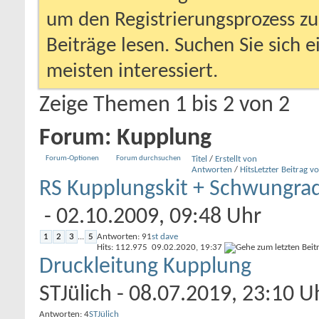
um den Registrierungsprozess zu 
Beiträge lesen. Suchen Sie sich 
meisten interessiert.
Zeige Themen 1 bis 2 von 2
Forum:
Kupplung
Forum-Optionen
Forum durchsuchen
Titel
/
Erstellt von
Antworten
/
Hits
Letzter Beitrag v
RS Kupplungskit + Schwungra
- 02.10.2009, 09:48 Uhr
1
2
3
...
5
Antworten: 91
st dave
Hits: 112.975
09.02.2020,
19:37
Druckleitung Kupplung
STJülich
- 08.07.2019, 23:10 U
Antworten: 4
STJülich