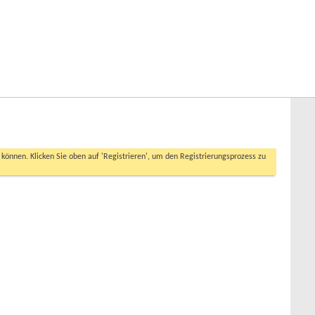
Hilfe
Angemeldet bleiben?
Erweiterte Suche
n können. Klicken Sie oben auf 'Registrieren', um den Registrierungsprozess zu