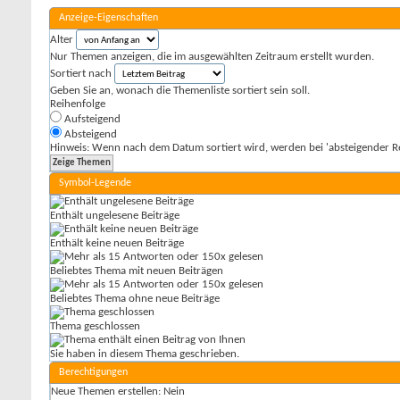
Anzeige-Eigenschaften
Alter
Nur Themen anzeigen, die im ausgewählten Zeitraum erstellt wurden.
Sortiert nach
Geben Sie an, wonach die Themenliste sortiert sein soll.
Reihenfolge
Aufsteigend
Absteigend
Hinweis: Wenn nach dem Datum sortiert wird, werden bei 'absteigender Re
Symbol-Legende
Enthält ungelesene Beiträge
Enthält keine neuen Beiträge
Beliebtes Thema mit neuen Beiträgen
Beliebtes Thema ohne neue Beiträge
Thema geschlossen
Sie haben in diesem Thema geschrieben.
Berechtigungen
Neue Themen erstellen:
Nein