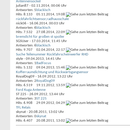
Antennensockel
julian87
- 02.11.2014, 00:06 Uhr
Antworten: 5
blackisch
Hits: 8.133
05.11.2014,
19:08
rückfahrlichtsensor,radhausschale
nick06
- 16.06.2014, 00:03 Uhr
Antworten: 6
blackisch
Hits: 7.532
27.08.2014,
22:09
bremslicht für großen st spoiler
SGSUser
- 17.03.2014, 11:45 Uhr
Antworten: 6
blackisch
Hits: 9.707
02.04.2014,
22:17
Suche Teilenummer Rückfahrscheinwerfer RHD
style
- 09.04.2013, 14:41 Uhr
Antworten: 1
BadFocus
Hits: 5.132
09.04.2013,
15:46
Kofferraumdichtung und Rückwärtsgangsensor
RoyalDog09
- 16.09.2012, 13:22 Uhr
Antworten: 2
RoyalDog09
Hits: 6.519
19.11.2012,
13:59
Ford Kuga Antenne
ST 225
- 26.09.2012, 13:44 Uhr
Antworten: 3
ST 225
Hits: 6.908
29.09.2012,
04:29
TFL Relais
skynat
- 20.08.2011, 13:02 Uhr
Antworten: 0
skynat
Hits: 6.407
20.08.2011,
13:02