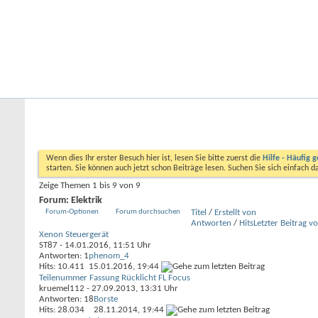
Startseite
Forum
Kalender
Ford-ST-Shop.com
Neue Beiträge
Hilfe
Kalender
Community
Aktionen
Nützliche Links
Forum
Allgemeine Themen
Teilenummern
Elektrik
Wenn dies Ihr erster Besuch hier ist, lesen Sie bitte zuerst die
Hilfe - Häufig g
starten. Sie können auch jetzt schon Beiträge lesen. Suchen Sie sich einfach 
Zeige Themen 1 bis 9 von 9
Forum:
Elektrik
Forum-Optionen
Forum durchsuchen
Titel
/
Erstellt von
Antworten
/
Hits
Letzter Beitrag v
Xenon Steuergerät
ST87
- 14.01.2016, 11:51 Uhr
Antworten: 1
phenom_4
Hits: 10.411
15.01.2016,
19:44
Teilenummer Fassung Rücklicht FL Focus
kruemel112
- 27.09.2013, 13:31 Uhr
Antworten: 18
Borste
Hits: 28.034
28.11.2014,
19:44