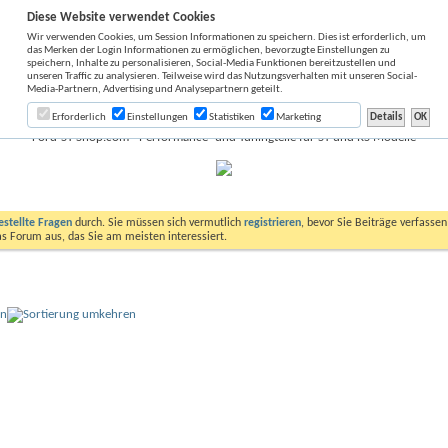
Diese Website verwendet Cookies
Wir verwenden Cookies, um Session Informationen zu speichern. Dies ist erforderlich, um
das Merken der Login Informationen zu ermöglichen, bevorzugte Einstellungen zu
speichern, Inhalte zu personalisieren, Social-Media Funktionen bereitzustellen und
unseren Traffic zu analysieren. Teilweise wird das Nutzungsverhalten mit unseren Social-
Media-Partnern, Advertising und Analysepartnern geteilt.
Erforderlich
Einstellungen
Statistiken
Marketing
Ford-ST-Shop.com - Performance- und Tuningteile für ST und RS Modelle
estellte Fragen
durch. Sie müssen sich vermutlich
registrieren
, bevor Sie Beiträge verfasse
das Forum aus, das Sie am meisten interessiert.
on