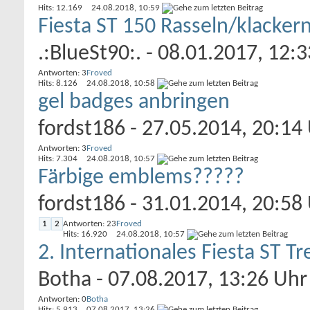
Hits: 12.169
24.08.2018,
10:59
Fiesta ST 150 Rasseln/klacke
.:BlueSt90:.
- 08.01.2017, 12:
Antworten: 3
Froved
Hits: 8.126
24.08.2018,
10:58
gel badges anbringen
fordst186
- 27.05.2014, 20:14
Antworten: 3
Froved
Hits: 7.304
24.08.2018,
10:57
Färbige emblems?????
fordst186
- 31.01.2014, 20:58
1
2
Antworten: 23
Froved
Hits: 16.920
24.08.2018,
10:57
2. Internationales Fiesta ST T
Botha
- 07.08.2017, 13:26 Uhr
Antworten: 0
Botha
Hits: 5.913
07.08.2017,
13:26