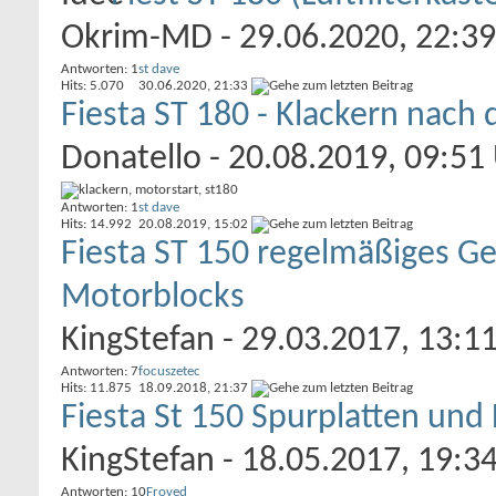
Okrim-MD
- 29.06.2020, 22:3
Antworten: 1
st dave
Hits: 5.070
30.06.2020,
21:33
Fiesta ST 180 - Klackern nach 
Donatello
- 20.08.2019, 09:51
Antworten: 1
st dave
Hits: 14.992
20.08.2019,
15:02
Fiesta ST 150 regelmäßiges Ge
Motorblocks
KingStefan
- 29.03.2017, 13:1
Antworten: 7
focuszetec
Hits: 11.875
18.09.2018,
21:37
Fiesta St 150 Spurplatten und
KingStefan
- 18.05.2017, 19:3
Antworten: 10
Froved