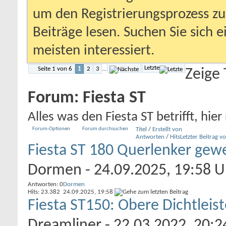
um den Registrierungsprozess zu 
Beiträge lesen. Suchen Sie sich 
meisten interessiert.
Letzte
Seite 1 von 6
1
2
3
...
Zeige
Forum:
Fiesta ST
Alles was den Fiesta ST betrifft, hier 
Forum-Optionen
Forum durchsuchen
Titel
/
Erstellt von
Antworten
/
Hits
Letzter Beitrag v
Fiesta ST 180 Querlenker gew
Dormen
- 24.09.2025, 19:58 U
Antworten: 0
Dormen
Hits: 23.382
24.09.2025,
19:58
Fiesta ST150: Obere Dichtleis
Dreamliner
- 22.03.2022, 20:2