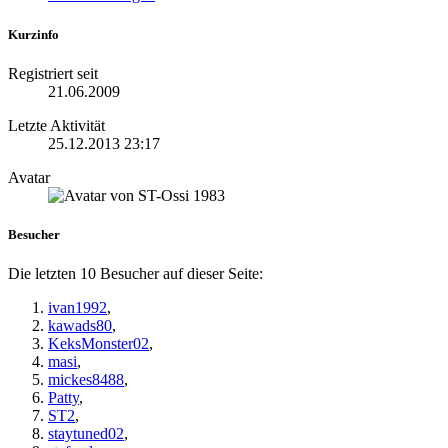
Kurzinfo
Registriert seit
21.06.2009
Letzte Aktivität
25.12.2013
23:17
Avatar
Besucher
Die letzten 10 Besucher auf dieser Seite:
ivan1992
,
kawads80
,
KeksMonster02
,
masi
,
mickes8488
,
Patty
,
ST2
,
staytuned02
,