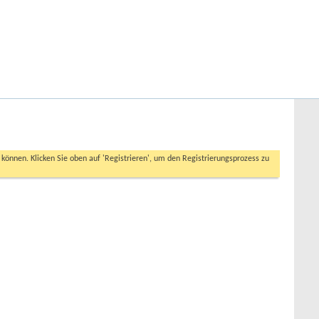
Hilfe
Angemeldet bleiben?
Erweiterte Suche
n können. Klicken Sie oben auf 'Registrieren', um den Registrierungsprozess zu