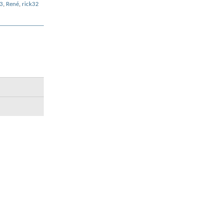
3
,
René
,
rick32