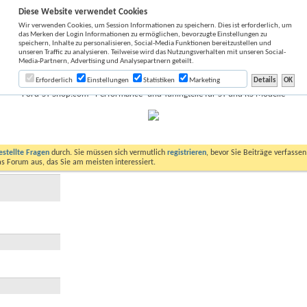
Diese Website verwendet Cookies
Wir verwenden Cookies, um Session Informationen zu speichern. Dies ist erforderlich, um
das Merken der Login Informationen zu ermöglichen, bevorzugte Einstellungen zu
speichern, Inhalte zu personalisieren, Social-Media Funktionen bereitzustellen und
unseren Traffic zu analysieren. Teilweise wird das Nutzungsverhalten mit unseren Social-
Media-Partnern, Advertising und Analysepartnern geteilt.
Erforderlich
Einstellungen
Statistiken
Marketing
Ford-ST-Shop.com - Performance- und Tuningteile für ST und RS Modelle
estellte Fragen
durch. Sie müssen sich vermutlich
registrieren
, bevor Sie Beiträge verfasse
das Forum aus, das Sie am meisten interessiert.