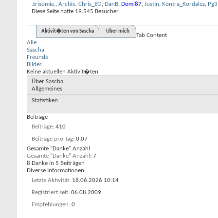
.trisomie.
,
Archie
,
Chris_EO
,
DanB
,
Domi87
,
Justin
,
Kontra_Kordalez
,
Pg3
Diese Seite hatte
19.545
Besucher.
Aktivit�ten von Sascha
Über mich
Tab Content
Alle
Sascha
Freunde
Bilder
Keine aktuellen Aktivit�ten
Über Sascha
Allgemeines
Statistiken
Beiträge
Beiträge
410
Beiträge pro Tag
0,07
Gesamte "Danke" Anzahl
Gesamte "Danke" Anzahl
7
8 Danke in 5 Beiträgen
Diverse Informationen
Letzte Aktivität
18.06.2026
10:14
Registriert seit
06.08.2009
Empfehlungen
0