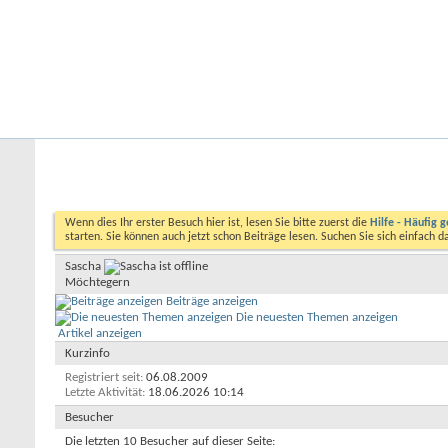
Startseite
Forum
Kalender
Ford-ST-Shop.com
Neue Beiträge
Hilfe
Kalender
Community
Aktionen
Nützliche Links
Benutzerliste
Sascha
Wenn dies Ihr erster Besuch hier ist, lesen Sie bitte zuerst die
Hilfe - Häufig g
starten. Sie können auch jetzt schon Beiträge lesen. Suchen Sie sich einfach 
Sascha
Möchtegern
Beiträge anzeigen
Die neuesten Themen anzeigen
Artikel anzeigen
Kurzinfo
Registriert seit
06.08.2009
Letzte Aktivität
18.06.2026
10:14
Besucher
Die letzten 10 Besucher auf dieser Seite: