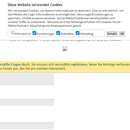
Diese Website verwendet Cookies
Wir verwenden Cookies, um Session Informationen zu speichern. Dies ist erforderlich, um
das Merken der Login Informationen zu ermöglichen, bevorzugte Einstellungen zu
speichern, Inhalte zu personalisieren, Social-Media Funktionen bereitzustellen und
unseren Traffic zu analysieren. Teilweise wird das Nutzungsverhalten mit unseren Social-
Media-Partnern, Advertising und Analysepartnern geteilt.
Erforderlich
Einstellungen
Statistiken
Marketing
Ford-ST-Shop.com - Performance- und Tuningteile für ST und RS Modelle
estellte Fragen
durch. Sie müssen sich vermutlich
registrieren
, bevor Sie Beiträge verfasse
das Forum aus, das Sie am meisten interessiert.