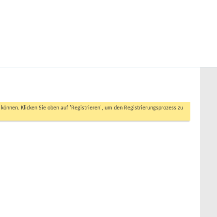
Hilfe
Angemeldet bleiben?
Erweiterte Suche
n können. Klicken Sie oben auf 'Registrieren', um den Registrierungsprozess zu