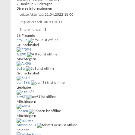
2 Danke in 2 Beiträgen
Diverse Informationen
Letzte Aktivität
21.04.2022
18:00
Registriert seit
30.11.2011
Empfehlungen
3
16
Freunde
**ST-9
Grünschnabel
A.K90
Möchtegern
Ba$ti
Grünschnabel
dani386
Liebhaber
kevST
Möchtegern
lippsen
Möchtegern
MisterFocus
Spinner