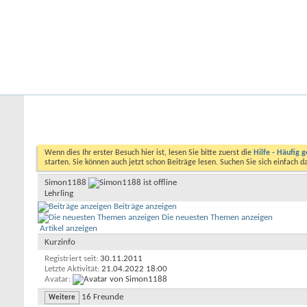
Startseite
Forum
Kalender
Ford-ST-Shop.com
Neue Beiträge
Hilfe
Kalender
Community
Aktionen
Nützliche Links
Benutzerliste
Simon1188
Wenn dies Ihr erster Besuch hier ist, lesen Sie bitte zuerst die
Hilfe - Häufig g
starten. Sie können auch jetzt schon Beiträge lesen. Suchen Sie sich einfach 
Simon1188
Lehrling
Beiträge anzeigen
Die neuesten Themen anzeigen
Artikel anzeigen
Kurzinfo
Registriert seit
30.11.2011
Letzte Aktivität
21.04.2022
18:00
Avatar
16
Freunde
Weitere