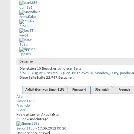
dani386
Snowflake
**ST-9
kevST
Ba$ti
lippsen
Besucher
Die letzten 10 Besucher auf dieser Seite:
**ST-9
,
AugustBurnsRed
,
BigBen
,
Brianloveslisl
,
Mondeo_Crazy
,
pandaST
Diese Seite hatte
22.947
Besucher.
Aktivit�ten von Simon1188
Pinnwand
Über mich
Freunde
Alle
Simon1188
Freunde
Bilder
Keine aktuellen Aktivit�ten
3
Pinnwandeinträge
Simon1188
-
17.06.2012
00:20
Danke schön ihr zwei.