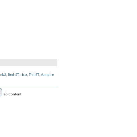
mk3
,
Red-ST
,
rico
,
ThiliST
,
Vampire
Tab Content