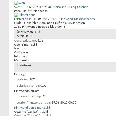
Sven ST
-
16.06.2012
21:46
Pinnwand-Dialog ansehen
genau kai !!!! ich ebenso
MisterFocus
-
16.06.2012
21:13
Pinnwand-Dialog ansehen
Gude =) Lass ich dir mal nen Gruß da aus Südhessen
Zeige Pinnwandeinträge 1 bis
3
von
3
Über Simon1188
Allgemeines
Geburtsdatum
06.11.
Über Simon1188
Wohnort:
Ostfildern
Interessen:
Mein Auto
Statistiken
Beiträge
Beiträge
109
Beiträge pro Tag
0,02
Pinnwandeinträge
Pinnwandeinträge
3
Letzter Pinnwandeintrag
17.06.2012
00:20
Pinnwand von Simon1188
Gesamte "Danke" Anzahl
Gesamte "Danke" Anzahl
1