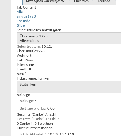
Aktivit�ten von smutje1923
Über mich
Freunde
Tab Content
Alle
smutje1923
Freunde
Bilder
Keine aktuellen Aktivit�ten
Über smutje1923
Allgemeines
Geburtsdatum
10.12.
Über smutje1923
Wohnort:
Halle/Saale
Interessen:
Handball
Beruf:
Industriemechaniker
Statistiken
Beiträge
Beiträge
5
Beiträge pro Tag
0,00
Gesamte "Danke" Anzahl
Gesamte "Danke" Anzahl
1
0 Danke in 0 Beiträgen
Diverse Informationen
Letzte Aktivität
17.07.2013
18:13