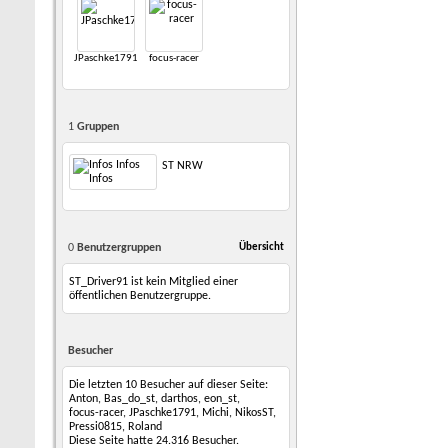
JPaschke1791
focus-racer
1
Gruppen
ST NRW
0
Benutzergruppen
Übersicht
ST_Driver91 ist kein Mitglied einer
öffentlichen Benutzergruppe.
Besucher
Die letzten 10 Besucher auf dieser Seite:
Anton
,
Bas_do_st
,
darthos
,
eon_st
,
focus-racer
,
JPaschke1791
,
Michi
,
NikosST
,
Pressi0815
,
Roland
Diese Seite hatte
24.316
Besucher.