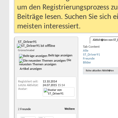
um den Registrierungsprozess zu 
Beiträge lesen. Suchen Sie sich 
meisten interessiert.
Aktivit�ten von ST_
ST_Driver91
Tab Content
Grünschnabel
Alle
ST_Driver91
Beiträge anzeigen
Freunde
Die
Bilder
neuesten Themen anzeigen
Artikel anzeigen
Keine aktuellen Aktivit�ten
Registriert seit
13.10.2014
Letzte Aktivität
24.07.2015
15:14
Avatar
2
Freunde
Weitere