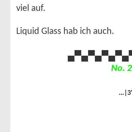
viel auf.
Liquid Glass hab ich auch.
▄▀▄▀▄
▀▄▀▄
No. 2
...|