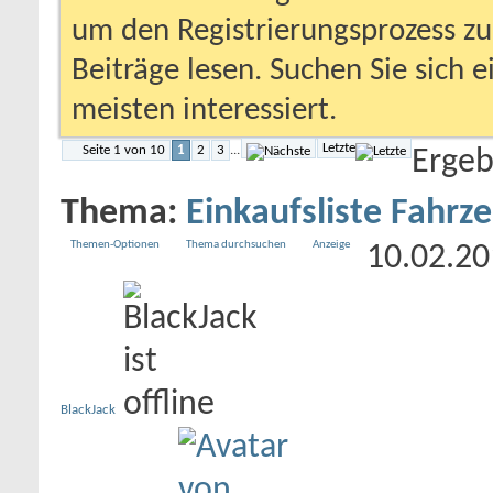
um den Registrierungsprozess zu 
Beiträge lesen. Suchen Sie sich 
meisten interessiert.
Letzte
Seite 1 von 10
1
2
3
...
Ergeb
Thema:
Einkaufsliste Fahrz
Themen-Optionen
Thema durchsuchen
Anzeige
10.02.2
BlackJack