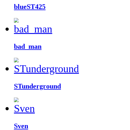
blueST425
bad_man
STunderground
Sven