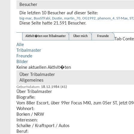
Besucher
Die letzten 10 Besucher auf dieser Seite:
big-mac
,
BooSTFabi
,
Dustin
,
martin_70
,
OG1992
,
phenom_4
,
ST-Max
,
ST
Diese Seite hatte
21.591
Besucher.
Aktivit�ten von Tribalmaster
Über mich
Freunde
Tab Conte
Alle
Tribalmaster
Freunde
Bilder
Keine aktuellen Aktivit�ten
Über Tribalmaster
Allgemeines
Geburtsdatum
18.12.1984 (41)
Über Tribalmaster
Biografie:
Vom 88er Escort, über 99er Focus MKI, zum 05er ST, jetzt 09
Wohnort:
Borken / NRW
Interessen:
Schalke / Kraftsport / Autos
Beruf: