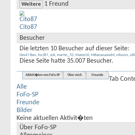
1
Freund
Weitere
Cito87
Besucher
Die letzten 10 Besucher auf dieser Seite:
Devil l Ben
,
foci87
,
Juli
,
martin_70
,
Matze10
,
MBananaJoeM
,
nilsonn
,
olil
Diese Seite hatte
35.007
Besucher.
Aktivit�ten von FoFo-SP
Über mich
Freunde
Tab Cont
Alle
FoFo-SP
Freunde
Bilder
Keine aktuellen Aktivit�ten
Über FoFo-SP