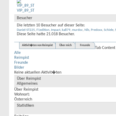
VIP_89_ST
Besucher
Die letzten 10 Besucher auf dieser Seite:
Daniel-ST225
,
F1edition
,
Impact
,
ka879
,
murdoc
,
Nils
,
Predoxx
,
Schiele
,
Diese Seite hatte
21.018
Besucher.
Aktivit�ten von Reimpist
Über mich
Freunde
Tab Content
Alle
Reimpist
Freunde
Bilder
Keine aktuellen Aktivit�ten
Über Reimpist
Allgemeines
Über Reimpist
Wohnort:
Österreich
Statistiken