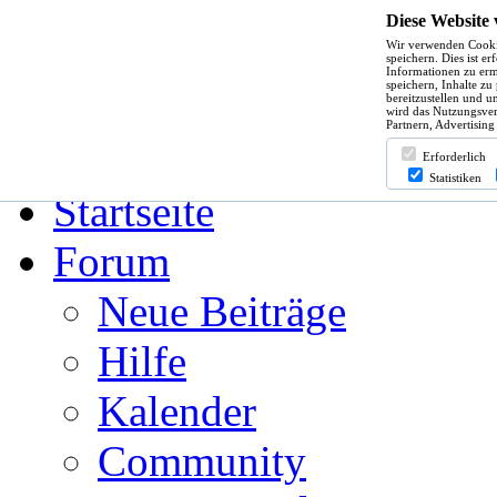
Diese Website
Wir verwenden Cooki
Hilfe
speichern. Dies ist e
Informationen zu erm
speichern, Inhalte zu
bereitzustellen und u
wird das Nutzungsver
Partnern, Advertising
Angemeldet bleiben?
Erforderlich
Statistiken
Startseite
Forum
Neue Beiträge
Hilfe
Kalender
Community