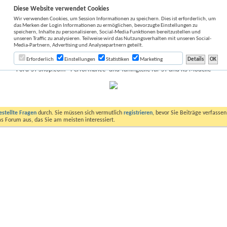
Diese Website verwendet Cookies
Wir verwenden Cookies, um Session Informationen zu speichern. Dies ist erforderlich, um
das Merken der Login Informationen zu ermöglichen, bevorzugte Einstellungen zu
speichern, Inhalte zu personalisieren, Social-Media Funktionen bereitzustellen und
unseren Traffic zu analysieren. Teilweise wird das Nutzungsverhalten mit unseren Social-
Media-Partnern, Advertising und Analysepartnern geteilt.
Erforderlich
Einstellungen
Statistiken
Marketing
Ford-ST-Shop.com - Performance- und Tuningteile für ST und RS Modelle
estellte Fragen
durch. Sie müssen sich vermutlich
registrieren
, bevor Sie Beiträge verfasse
das Forum aus, das Sie am meisten interessiert.