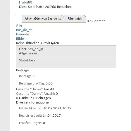
Haddi80
Diese Seite hatte
20.760
Besucher.
Aktivit�ten von Bas_do_st
Über mich
Tab Content
Alle
Bas_do_st
Freunde
Bilder
Keine aktuellen Aktivit�ten
Über Bas_do_st
Allgemeines
Statistiken
Beiträge
Beiträge
3
Beiträge pro Tag
0,00
Gesamte "Danke" Anzahl
Gesamte "Danke" Anzahl
0
0 Danke in 0 Beiträgen
Diverse Informationen
Letzte Aktivität
16.09.2021
10:12
Registriert seit
14.04.2017
Empfehlungen
0