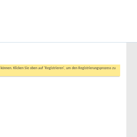
Hilfe
Angemeldet bleiben?
Erweiterte Suche
n können. Klicken Sie oben auf 'Registrieren', um den Registrierungsprozess zu