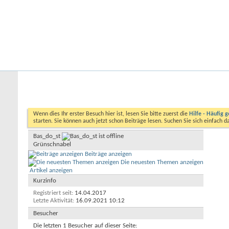
Startseite
Forum
Kalender
Ford-ST-Shop.com
Neue Beiträge
Hilfe
Kalender
Community
Aktionen
Nützliche Links
Benutzerliste
Bas_do_st
Wenn dies Ihr erster Besuch hier ist, lesen Sie bitte zuerst die
Hilfe - Häufig g
starten. Sie können auch jetzt schon Beiträge lesen. Suchen Sie sich einfach 
Bas_do_st
Grünschnabel
Beiträge anzeigen
Die neuesten Themen anzeigen
Artikel anzeigen
Kurzinfo
Registriert seit
14.04.2017
Letzte Aktivität
16.09.2021
10:12
Besucher
Die letzten 1 Besucher auf dieser Seite: