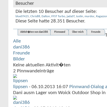
Besucher
Die letzten 10 Besucher auf dieser Seite:
blueST425
,
Chris88
,
Dalton
,
FFST Turbo
,
jadaST
,
Justin
,
murdoc
,
Ragazzo
Diese Seite hatte
28.351
Besucher.
Aktivit�ten von dani386
Pinnwand
Über mich
Freunde
Alle
dani386
Freunde
Bilder
Keine aktuellen Aktivit�ten
2
Pinnwandeinträge
lippsen
-
06.10.2013
16:07
Pinnwand-Dialog 
Dani ausm Lager vom Woick Outdoor Shop in