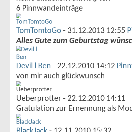
6
Pinnwandeinträge
TomTomtoGo
-
31.12.2013
12:55
P
Alles Gute zum Geburtstag wünsch
Devil l Ben
-
22.12.2010
14:12
Pinn
von mir auch glückwunsch
Ueberprotter
-
22.12.2010
14:11
Gratulation zur Ernennung als Mod
BlackJack
-
12.11.2010
15:32