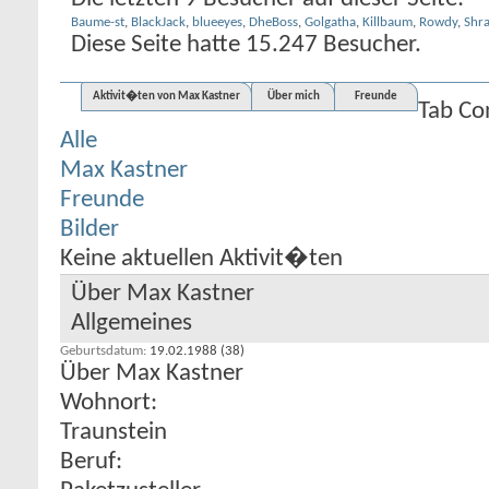
Baume-st
,
BlackJack
,
blueeyes
,
DheBoss
,
Golgatha
,
Killbaum
,
Rowdy
,
Shr
Diese Seite hatte
15.247
Besucher.
Aktivit�ten von Max Kastner
Über mich
Freunde
Tab Co
Alle
Max Kastner
Freunde
Bilder
Keine aktuellen Aktivit�ten
Über Max Kastner
Allgemeines
Geburtsdatum
19.02.1988 (38)
Über Max Kastner
Wohnort:
Traunstein
Beruf: