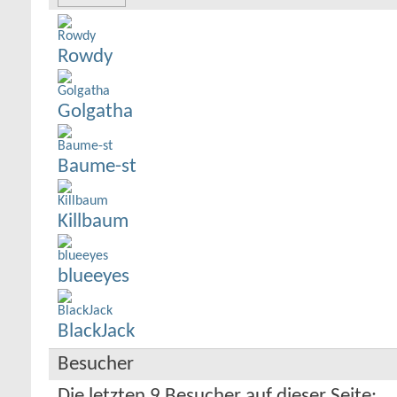
Rowdy
Golgatha
Baume-st
Killbaum
blueeyes
BlackJack
Besucher
Die letzten 9 Besucher auf dieser Seite: