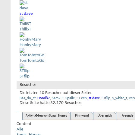
st dave
ThiliST
HonkyMary
TomTomtoGo
STflip
Besucher
Die letzten 10 Besucher auf dieser Seite:
Bas_do_st
,
Domi87
,
Sam2.5
,
Spalle
,
ST-een
,
st dave
,
STflip
,
s_white_t
,
ver
Diese Seite hatte
32.170
Besucher.
Aktivit�ten von Sugar_Honey
Pinnwand
Über mich
Freunde
Content
Alle
Sugar_Honey