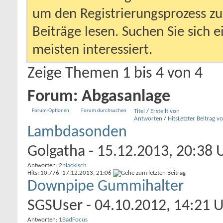
um den Registrierungsprozess zu 
Beiträge lesen. Suchen Sie sich 
meisten interessiert.
Zeige Themen 1 bis 4 von 4
Forum:
Abgasanlage
Forum-Optionen
Forum durchsuchen
Titel
/
Erstellt von
Antworten
/
Hits
Letzter Beitrag v
Lambdasonden
Golgatha
- 15.12.2013, 20:38 
Antworten: 2
blackisch
Hits: 10.776
17.12.2013,
21:06
Downpipe Gummihalter
SGSUser
- 04.10.2012, 14:21 
Antworten: 1
BadFocus