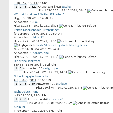
- 18.07.2009, 14:54 Uhr
1
2
3
...
322
Antworten: 6.425
Sascha
Hits: 1.770.555
23.10.2021,
08:45
Würdet ihr einen 1,5-Liter ST kaufen?
Higgi
- 08.10.2018, 14:58 Uhr
Antworten: 12
Poul
Hits: 11.253
10.08.2021,
18:23
Reifen-Lagerschaden: Erfahrungen
fordgruppe
- 05.01.2021, 12:50 Uhr
Antworten: 4
Heinz_92
Hits: 6.279
20.01.2021,
01:36
Fiesta ST bestellt, jedoch falsch geliefert
Ginos2104
- 08.04.2019, 23:54 Uhr
Antworten: 10
fordgruppe
Hits: 9.709
02.01.2021,
14:38
Die große Tankfrage
BEA-ST
- 11.06.2016, 11:28 Uhr
1
2
Antworten: 30
fordgruppe
Hits: 23.524
02.01.2021,
14:34
Geburtstagsglückwünsche!
Juli
- 08.02.2011, 16:55 Uhr
1
2
3
...
40
Antworten: 791
st dave
Hits: 219.874
14.09.2020,
17:43
Tachobeleuchtung!
- 23.02.2009, 12:08 Uhr
1
2
3
Antworten: 44
fordlover23
Hits: 36.848
05.08.2020,
13:59
Moin ihr
Interceptor
- 22.10.2019, 17:34 Uhr