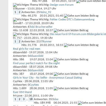
Hits: 97.286
07.03.2021,
12:19
Wichtig:
Design vom Forum
STRunner
- 13.01.2014, 19:27 Uhr
1
2
Antworten: 25
Heinz_92
Hits: 46.270
20.01.2021,
01:40
Wichtig:
Fehler Codes DTC's Datensammlung
Domi87
- 17.03.2018, 20:09 Uhr
Antworten: 6
Tobi Brucherseifer
Hits: 15.638
22.03.2018,
10:37
Wichtig:
Die neue Ford-ST-Forum.com Bildergalerie ist
FC 757
- 23.01.2011, 19:30 Uhr
1
2
Antworten: 21
STRunner
Hits: 31.776
20.02.2011,
16:55
Real girls for real men
ddaavviidd
- 19.07.2026, 15:04 Uhr
Antworten: 0
ddaavviidd
Hits: 386
19.07.2026,
15:04
Find your perfect match for the night
ddaavviidd
- 18.07.2026, 09:06 Uhr
Antworten: 0
ddaavviidd
Hits: 387
18.07.2026,
09:06
Girls In Your City - No Selfie - Anonymous Casual Dating
CyyNex
- 28.06.2026, 11:05 Uhr
Antworten: 0
CyyNex
Hits: 1.689
28.06.2026,
11:05
Euer KM-Stand
M-Love
- 22.06.2011, 11:00 Uhr
1
2
3
...
18
Antworten: 353
slxx
Hits: 189.998
06.04.2025,
21:55