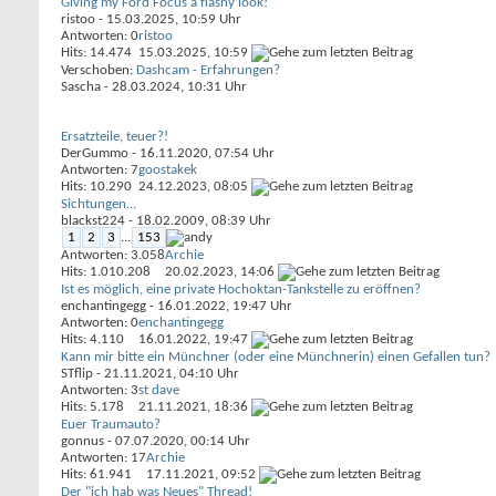
Giving my Ford Focus a flashy look!
ristoo
- 15.03.2025, 10:59 Uhr
Antworten: 0
ristoo
Hits: 14.474
15.03.2025,
10:59
Verschoben:
Dashcam - Erfahrungen?
Sascha
- 28.03.2024, 10:31 Uhr
Ersatzteile, teuer?!
DerGummo
- 16.11.2020, 07:54 Uhr
Antworten: 7
goostakek
Hits: 10.290
24.12.2023,
08:05
Sichtungen...
blackst224
- 18.02.2009, 08:39 Uhr
1
2
3
...
153
Antworten: 3.058
Archie
Hits: 1.010.208
20.02.2023,
14:06
Ist es möglich, eine private Hochoktan-Tankstelle zu eröffnen?
enchantingegg
- 16.01.2022, 19:47 Uhr
Antworten: 0
enchantingegg
Hits: 4.110
16.01.2022,
19:47
Kann mir bitte ein Münchner (oder eine Münchnerin) einen Gefallen tun?
STflip
- 21.11.2021, 04:10 Uhr
Antworten: 3
st dave
Hits: 5.178
21.11.2021,
18:36
Euer Traumauto?
gonnus
- 07.07.2020, 00:14 Uhr
Antworten: 17
Archie
Hits: 61.941
17.11.2021,
09:52
Der "ich hab was Neues" Thread!