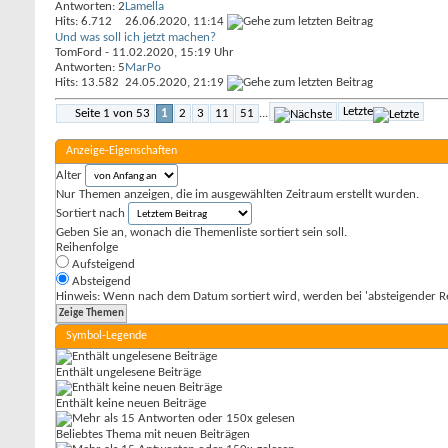
Antworten: 2
Lamella
Hits: 6.712
26.06.2020,
11:14
Und was soll ich jetzt machen?
TomFord
- 11.02.2020, 15:19 Uhr
Antworten: 5
MarPo
Hits: 13.582
24.05.2020,
21:19
Letzte
Seite 1 von 53
1
2
3
11
51
...
Anzeige-Eigenschaften
Alter
Nur Themen anzeigen, die im ausgewählten Zeitraum erstellt wurden.
Sortiert nach
Geben Sie an, wonach die Themenliste sortiert sein soll.
Reihenfolge
Aufsteigend
Absteigend
Hinweis: Wenn nach dem Datum sortiert wird, werden bei 'absteigender Re
Symbol-Legende
Enthält ungelesene Beiträge
Enthält keine neuen Beiträge
Beliebtes Thema mit neuen Beiträgen