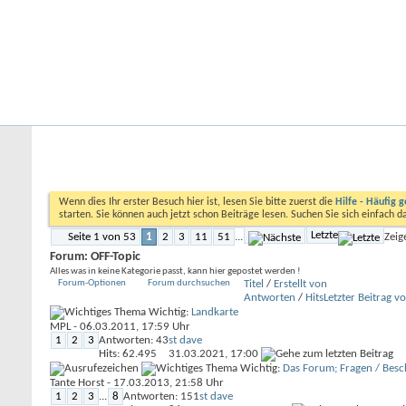
Startseite
Forum
Kalender
Ford-ST-Shop.com
Neue Beiträge
Hilfe
Kalender
Community
Aktionen
Nützliche Links
Forum
Allgemeine Themen
OFF-Topic
Wenn dies Ihr erster Besuch hier ist, lesen Sie bitte zuerst die
Hilfe - Häufig g
starten. Sie können auch jetzt schon Beiträge lesen. Suchen Sie sich einfach 
Letzte
Seite 1 von 53
1
2
3
11
51
...
Zeig
Forum:
OFF-Topic
Alles was in keine Kategorie passt, kann hier gepostet werden !
Forum-Optionen
Forum durchsuchen
Titel
/
Erstellt von
Antworten
/
Hits
Letzter Beitrag v
Wichtig:
Landkarte
MPL
- 06.03.2011, 17:59 Uhr
1
2
3
Antworten: 43
st dave
Hits: 62.495
31.03.2021,
17:00
Wichtig:
Das Forum; Fragen / Bes
Tante Horst
- 17.03.2013, 21:58 Uhr
1
2
3
...
8
Antworten: 151
st dave