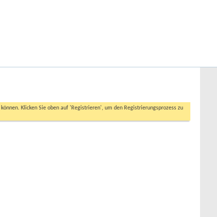
Hilfe
Angemeldet bleiben?
Erweiterte Suche
n können. Klicken Sie oben auf 'Registrieren', um den Registrierungsprozess zu