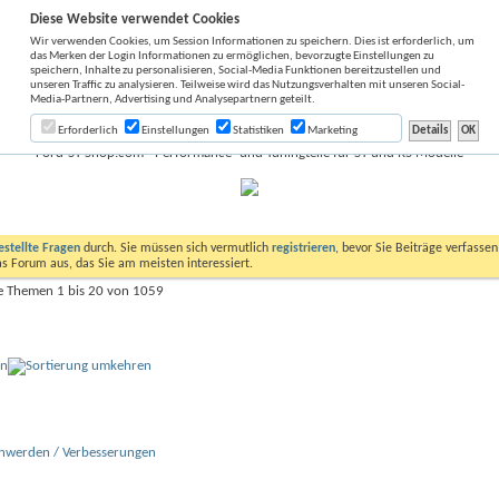
Diese Website verwendet Cookies
Wir verwenden Cookies, um Session Informationen zu speichern. Dies ist erforderlich, um
das Merken der Login Informationen zu ermöglichen, bevorzugte Einstellungen zu
speichern, Inhalte zu personalisieren, Social-Media Funktionen bereitzustellen und
unseren Traffic zu analysieren. Teilweise wird das Nutzungsverhalten mit unseren Social-
Media-Partnern, Advertising und Analysepartnern geteilt.
Erforderlich
Einstellungen
Statistiken
Marketing
Ford-ST-Shop.com - Performance- und Tuningteile für ST und RS Modelle
estellte Fragen
durch. Sie müssen sich vermutlich
registrieren
, bevor Sie Beiträge verfasse
das Forum aus, das Sie am meisten interessiert.
e Themen 1 bis 20 von 1059
on
chwerden / Verbesserungen