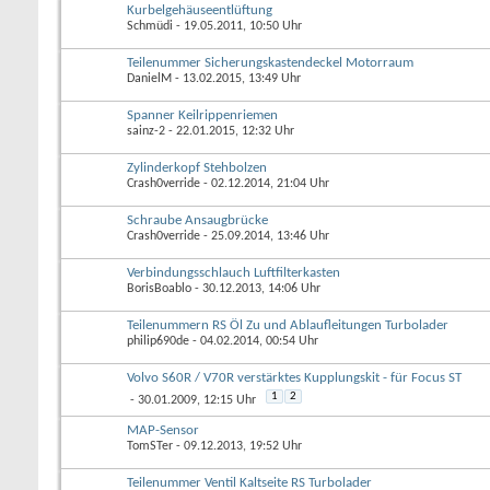
Kurbelgehäuseentlüftung
Schmüdi
- 19.05.2011, 10:50 Uhr
Teilenummer Sicherungskastendeckel Motorraum
DanielM
- 13.02.2015, 13:49 Uhr
Spanner Keilrippenriemen
sainz-2
- 22.01.2015, 12:32 Uhr
Zylinderkopf Stehbolzen
Crash0verride
- 02.12.2014, 21:04 Uhr
Schraube Ansaugbrücke
Crash0verride
- 25.09.2014, 13:46 Uhr
Verbindungsschlauch Luftfilterkasten
BorisBoablo
- 30.12.2013, 14:06 Uhr
Teilenummern RS Öl Zu und Ablaufleitungen Turbolader
philip690de
- 04.02.2014, 00:54 Uhr
Volvo S60R / V70R verstärktes Kupplungskit - für Focus ST
1
2
- 30.01.2009, 12:15 Uhr
MAP-Sensor
TomSTer
- 09.12.2013, 19:52 Uhr
Teilenummer Ventil Kaltseite RS Turbolader