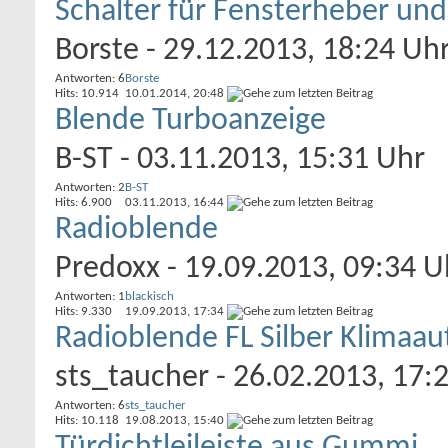
Schalter für Fensterheber und
Borste
- 29.12.2013, 18:24 Uh
Antworten: 6
Borste
Hits: 10.914
10.01.2014,
20:48
Blende Turboanzeige
B-ST
- 03.11.2013, 15:31 Uhr
Antworten: 2
B-ST
Hits: 6.900
03.11.2013,
16:44
Radioblende
Predoxx
- 19.09.2013, 09:34 U
Antworten: 1
blackisch
Hits: 9.330
19.09.2013,
17:34
Radioblende FL Silber Klimaa
sts_taucher
- 26.02.2013, 17:
Antworten: 6
sts_taucher
Hits: 10.118
19.08.2013,
15:40