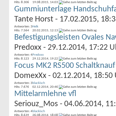
Hits: 8.306
19.08.2015,
14:03
Gummiunterlage Handschuhfac
Tante Horst
- 17.02.2015, 18:
Antworten: 3
Helk
Hits: 7.564
20.02.2015,
12:13
Befestigungsleisten Ovales Na
Predoxx
- 29.12.2014, 17:22 U
Antworten: 4
Predoxx
Hits: 8.123
29.12.2014,
19:22
Focus MK2 RS500 Schaltknauf
DomexXx
- 02.12.2014, 18:50
Antworten: 3
blackisch
Hits: 7.676
02.12.2014,
20:46
Mittelarmlehne vfl
Seriouz_Mos
- 04.06.2014, 11
Antworten: 4
blackisch
Hits: 8.639
26.08.2014,
18:08