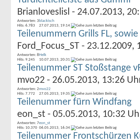
Türdichtleileiste aus Gummi
Brianloveslisl
- 24.07.2013, 20
Antworten: 3
blackisch
Hits: 6.783
27.07.2013,
19:14
Teilenummern Grills FL, sowie
Ford_Focus_ST
- 23.12.2009, 
Antworten: 8
Helk
Hits: 9.245
10.07.2013,
20:31
Teilenummer ST Stoßstange v
mvo22
- 26.05.2013, 13:26 Uh
Antworten: 2
mvo22
Hits: 7.772
27.05.2013,
19:35
Teilenummer fürn Windfang
eon_st
- 05.05.2013, 10:32 Uh
Antworten: 7
eon_st
Hits: 10.370
06.05.2013,
16:34
Teilenummer Frontschürzen Ku