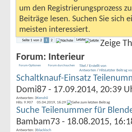
um den Registrierungsprozess zu 
Beiträge lesen. Suchen Sie sich 
meisten interessiert.
Letzte
Seite 1 von 2
1
2
Zeige T
Forum:
Interieur
Forum-Optionen
Forum durchsuchen
Titel
/
Erstellt von
Antworten
/
Hits
Letzter Beitrag v
Schaltknauf-Einsatz Teilenum
Domi87
- 17.09.2014, 20:39 U
Antworten: 3
Kenshii
Hits: 9.907
05.04.2019,
16:29
Suche Teilenummer für Blende
Bambam73
- 18.08.2015, 16:1
Antworten: 3
blackisch