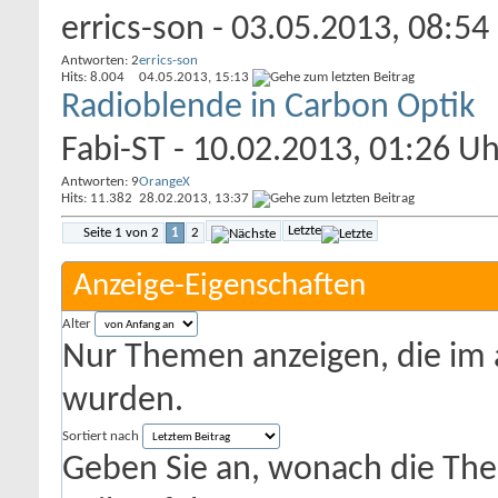
errics-son
- 03.05.2013, 08:54
Antworten: 2
errics-son
Hits: 8.004
04.05.2013,
15:13
Radioblende in Carbon Optik
Fabi-ST
- 10.02.2013, 01:26 Uh
Antworten: 9
OrangeX
Hits: 11.382
28.02.2013,
13:37
Letzte
Seite 1 von 2
1
2
Anzeige-Eigenschaften
Alter
Nur Themen anzeigen, die im 
wurden.
Sortiert nach
Geben Sie an, wonach die Theme