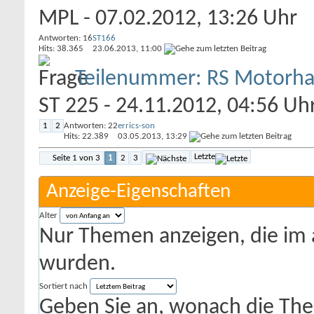
MPL
- 07.02.2012, 13:26 Uhr
Antworten: 16
ST166
Hits: 38.365
23.06.2013,
11:00
Teilenummer: RS Motorh
ST 225
- 24.11.2012, 04:56 Uh
1
2
Antworten: 22
errics-son
Hits: 22.389
03.05.2013,
13:29
Letzte
Seite 1 von 3
1
2
3
Anzeige-Eigenschaften
Alter
Nur Themen anzeigen, die im 
wurden.
Sortiert nach
Geben Sie an, wonach die Theme