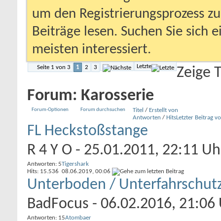
um den Registrierungsprozess zu 
Beiträge lesen. Suchen Sie sich 
meisten interessiert.
Letzte
Seite 1 von 3
1
2
3
Zeige 
Forum:
Karosserie
Forum-Optionen
Forum durchsuchen
Titel
/
Erstellt von
Antworten
/
Hits
Letzter Beitrag v
FL Heckstoßstange
R 4 Y O
- 25.01.2011, 22:11 Uh
Antworten: 5
Tigershark
Hits: 15.536
08.06.2019,
00:06
Unterboden / Unterfahrschut
BadFocus
- 06.02.2016, 21:06
Antworten: 15
Atombaer