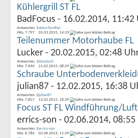
Kühlergrill ST FL
BadFocus
- 16.02.2014, 11:42
Antworten: 1
stevo-fordfan
Hits: 7.797
05.03.2015,
14:33
Teilenummer Motorhaube FL
Lucker
- 20.02.2015, 02:48 Uh
Antworten: 1
blackisch
Hits: 7.640
21.02.2015,
08:29
Schraube Unterbodenverklei
julian87
- 12.02.2015, 16:38 U
Antworten: 2
julian87
Hits: 7.857
12.02.2015,
18:39
Focus ST FL Windführung/Luf
errics-son
- 02.06.2014, 08:55
Antworten: 2
errics-son
Hits: 6.784
02.06.2014,
11:39