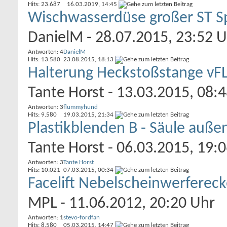
Hits: 23.687
16.03.2019,
14:45
Wischwasserdüse großer ST Sp
DanielM
- 28.07.2015, 23:52 
Antworten: 4
DanielM
Hits: 13.580
23.08.2015,
18:13
Halterung Heckstoßstange vF
Tante Horst
- 13.03.2015, 08:
Antworten: 3
flummyhund
Hits: 9.580
19.03.2015,
21:34
Plastikblenden B - Säule auße
Tante Horst
- 06.03.2015, 19:
Antworten: 3
Tante Horst
Hits: 10.021
07.03.2015,
00:34
Facelift Nebelscheinwerferec
MPL
- 11.06.2012, 20:20 Uhr
Antworten: 1
stevo-fordfan
Hits: 8.580
05.03.2015,
14:47