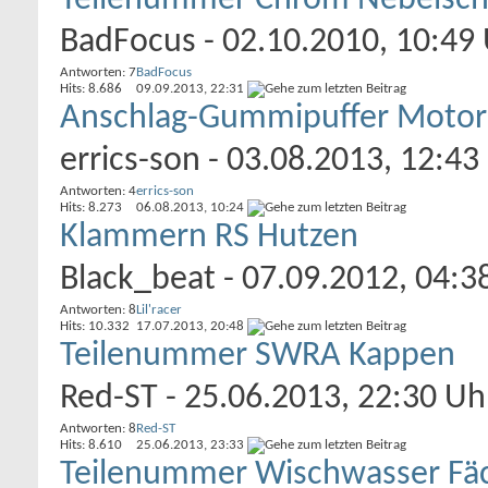
Teilenummer Chrom Nebelsch
BadFocus
- 02.10.2010, 10:49
Antworten: 7
BadFocus
Hits: 8.686
09.09.2013,
22:31
Anschlag-Gummipuffer Motorh
errics-son
- 03.08.2013, 12:43
Antworten: 4
errics-son
Hits: 8.273
06.08.2013,
10:24
Klammern RS Hutzen
Black_beat
- 07.09.2012, 04:3
Antworten: 8
Lil'racer
Hits: 10.332
17.07.2013,
20:48
Teilenummer SWRA Kappen
Red-ST
- 25.06.2013, 22:30 Uh
Antworten: 8
Red-ST
Hits: 8.610
25.06.2013,
23:33
Teilenummer Wischwasser Fä