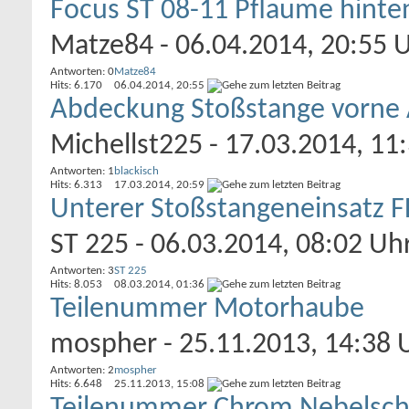
Focus ST 08-11 Pflaume hinte
Matze84
- 06.04.2014, 20:55 
Antworten: 0
Matze84
Hits: 6.170
06.04.2014,
20:55
Abdeckung Stoßstange vorne
Michellst225
- 17.03.2014, 11
Antworten: 1
blackisch
Hits: 6.313
17.03.2014,
20:59
Unterer Stoßstangeneinsatz F
ST 225
- 06.03.2014, 08:02 Uh
Antworten: 3
ST 225
Hits: 8.053
08.03.2014,
01:36
Teilenummer Motorhaube
mospher
- 25.11.2013, 14:38 
Antworten: 2
mospher
Hits: 6.648
25.11.2013,
15:08