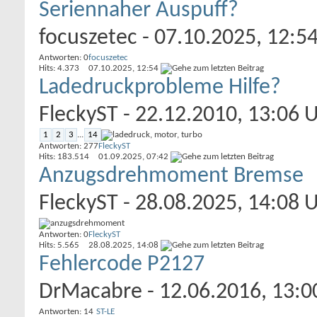
Seriennaher Auspuff?
focuszetec
- 07.10.2025, 12:5
Antworten: 0
focuszetec
Hits: 4.373
07.10.2025,
12:54
Ladedruckprobleme Hilfe?
FleckyST
- 22.12.2010, 13:06 
1
2
3
...
14
Antworten: 277
FleckyST
Hits: 183.514
01.09.2025,
07:42
Anzugsdrehmoment Bremse
FleckyST
- 28.08.2025, 14:08 
Antworten: 0
FleckyST
Hits: 5.565
28.08.2025,
14:08
Fehlercode P2127
DrMacabre
- 12.06.2016, 13:0
Antworten: 14
ST-LE