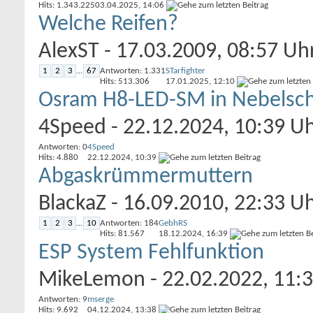
Hits: 1.343.225
03.04.2025,
14:06
Welche Reifen?
AlexST
- 17.03.2009, 08:57 Uh
1
2
3
...
67
Antworten: 1.331
STarfighter
Hits: 513.306
17.01.2025,
12:10
Osram H8-LED-SM in Nebelsch
4Speed
- 22.12.2024, 10:39 U
Antworten: 0
4Speed
Hits: 4.880
22.12.2024,
10:39
Abgaskrümmermuttern
BlackaZ
- 16.09.2010, 22:33 U
1
2
3
...
10
Antworten: 184
GebhRS
Hits: 81.567
18.12.2024,
16:39
ESP System Fehlfunktion
MikeLemon
- 22.02.2022, 11:
Antworten: 9
mserge
Hits: 9.692
04.12.2024,
13:38