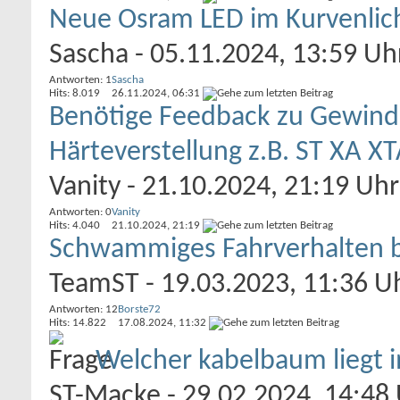
Neue Osram LED im Kurvenlic
Sascha
- 05.11.2024, 13:59 Uh
Antworten: 1
Sascha
Hits: 8.019
26.11.2024,
06:31
Benötige Feedback zu Gewind
Härteverstellung z.B. ST XA X
Vanity
- 21.10.2024, 21:19 Uhr
Antworten: 0
Vanity
Hits: 4.040
21.10.2024,
21:19
Schwammiges Fahrverhalten bei
TeamST
- 19.03.2023, 11:36 U
Antworten: 12
Borste72
Hits: 14.822
17.08.2024,
11:32
Welcher kabelbaum liegt 
ST-Macke
- 29.02.2024, 14:48