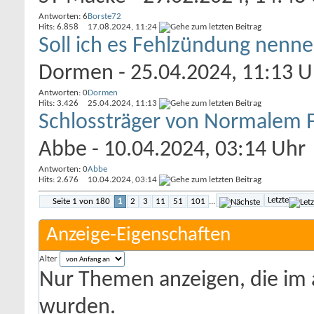
Antworten: 6
Borste72
Hits: 6.858
17.08.2024,
11:24
Soll ich es Fehlzündung nenn
Dormen
- 25.04.2024, 11:13 U
Antworten: 0
Dormen
Hits: 3.426
25.04.2024,
11:13
Schlossträger von Normalem Fo
Abbe
- 10.04.2024, 03:14 Uhr
Antworten: 0
Abbe
Hits: 2.676
10.04.2024,
03:14
Letzte
Seite 1 von 180
1
2
3
11
51
101
...
Anzeige-Eigenschaften
Alter
Nur Themen anzeigen, die im 
wurden.