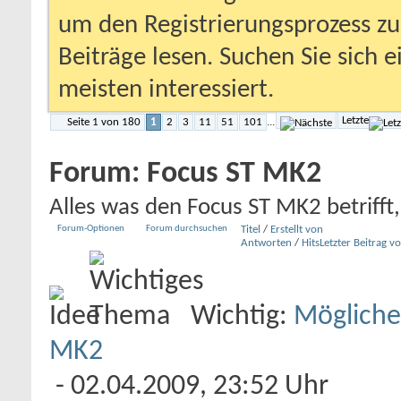
um den Registrierungsprozess zu 
Beiträge lesen. Suchen Sie sich 
meisten interessiert.
Letzte
Seite 1 von 180
1
2
3
11
51
101
...
Forum:
Focus ST MK2
Alles was den Focus ST MK2 betrifft, 
Forum-Optionen
Forum durchsuchen
Titel
/
Erstellt von
Antworten
/
Hits
Letzter Beitrag v
Wichtig:
Mögliche
MK2
- 02.04.2009, 23:52 Uhr