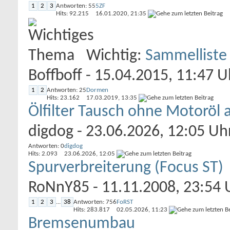
1
2
3
Antworten: 55
5ZF
Hits: 92.215
16.01.2020,
21:35
Wichtig:
Sammelliste
Boffboff
- 15.04.2015, 11:47 U
1
2
Antworten: 25
Dormen
Hits: 23.162
17.03.2019,
13:35
Ölfilter Tausch ohne Motoröl 
digdog
- 23.06.2026, 12:05 Uh
Antworten: 0
digdog
Hits: 2.093
23.06.2026,
12:05
Spurverbreiterung (Focus ST)
RoNnY85
- 11.11.2008, 23:54 
1
2
3
...
38
Antworten: 756
FoRST
Hits: 283.817
02.05.2026,
11:23
Bremsenumbau